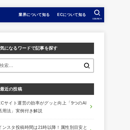
業界について知る
ECについて知る
SEARCH
気になるワードで記事を探す
検
索:
最近の投稿
ECサイト運営の効率がグッと向上「9つのAI
活用法」実例付き解説
インスタ投稿時間は21時以降！属性別目安と