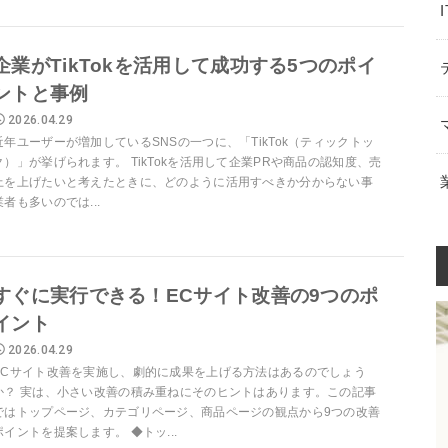
企業がTikTokを活用して成功する5つのポイ
ントと事例
2026.04.29
近年ユーザーが増加しているSNSの一つに、「TikTok（ティックトッ
ク）」が挙げられます。 TikTokを活用して企業PRや商品の認知度、売
上を上げたいと考えたときに、どのように活用すべきか分からない事
業者も多いのでは...
すぐに実行できる！ECサイト改善の9つのポ
イント
2026.04.29
ECサイト改善を実施し、劇的に成果を上げる方法はあるのでしょう
か？ 実は、小さい改善の積み重ねにそのヒントはあります。この記事
ではトップページ、カテゴリページ、商品ページの観点から9つの改善
ポイントを提案します。 ◆トッ...